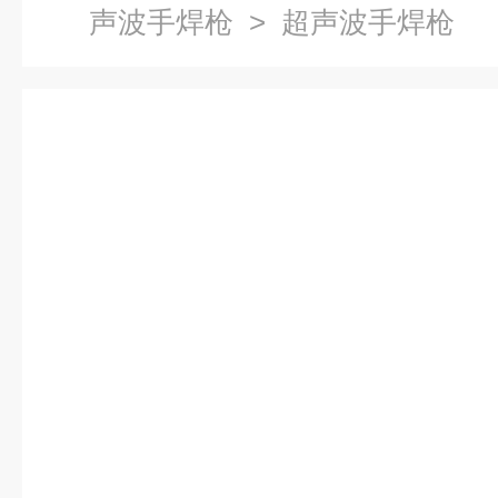
声波手焊枪
> 超声波手焊枪