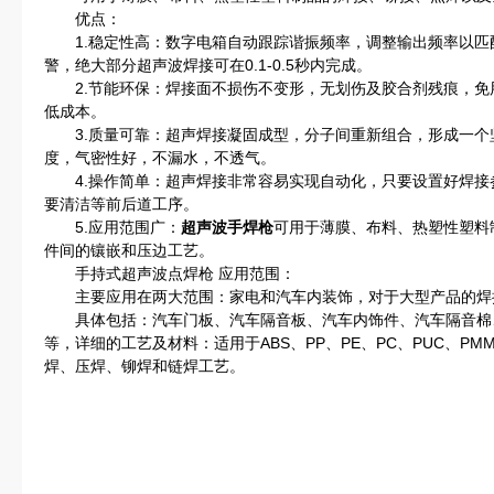
优点：
1.稳定性高：数字电箱自动跟踪谐振频率，调整输出频率以匹
警，绝大部分超声波焊接可在0.1-0.5秒内完成。
2.节能环保：焊接面不损伤不变形，无划伤及胶合剂残痕，免
低成本。
3.质量可靠：超声焊接凝固成型，分子间重新组合，形成一个
度，气密性好，不漏水，不透气。
4.操作简单：超声焊接非常容易实现自动化，只要设置好焊接
要清洁等前后道工序。
5.应用范围广：
超声波手焊枪
可用于薄膜、布料、热塑性塑料
件间的镶嵌和压边工艺。
手持式超声波点焊枪 应用范围：
主要应用在两大范围：家电和汽车内装饰，对于大型产品的焊
具体包括：汽车门板、汽车隔音板、汽车内饰件、汽车隔音棉
等，详细的工艺及材料：适用于ABS、PP、PE、PC、PUC、PMM
焊、压焊、铆焊和链焊工艺。